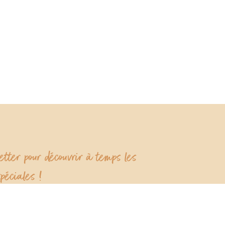
tter pour découvrir à temps les
péciales !