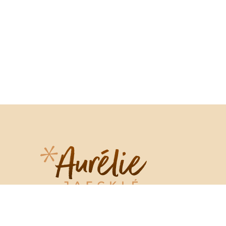
Les Murailles 2
2037 Montezillon (Neuchâtel)
Suisse