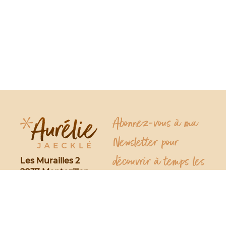
Abonnez-vous à ma
Newsletter pour
découvrir à temps les
Les Murailles 2
2037 Montezillon
événements et les
(Neuchâtel)
Suisse
offres spéciales !
079 751 74 39